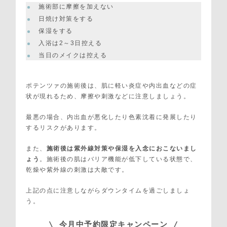
施術部に摩擦を加えない
日焼け対策をする
保湿をする
入浴は2～3日控える
当日のメイクは控える
ポテンツァの施術後は、肌に軽い炎症や内出血などの症
状が現れるため、摩擦や刺激などに注意しましょう。
最悪の場合、内出血が悪化したり色素沈着に発展したり
するリスクがあります。
また、
施術後は紫外線対策や保湿を入念におこないまし
ょう
。施術後の肌はバリア機能が低下している状態で、
乾燥や紫外線の刺激は大敵です。
上記の点に注意しながらダウンタイムを過ごしましょ
う。
\ 今月中予約限定キャンペーン /