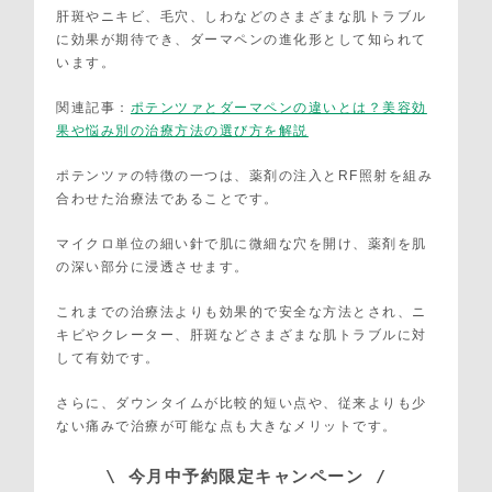
肝斑やニキビ、毛穴、しわなどのさまざまな肌トラブル
に効果が期待でき、ダーマペンの進化形として知られて
います。
関連記事：
ポテンツァとダーマペンの違いとは？美容効
果や悩み別の治療方法の選び方を解説
ポテンツァの特徴の一つは、薬剤の注入とRF照射を組み
合わせた治療法であることです。
マイクロ単位の細い針で肌に微細な穴を開け、薬剤を肌
の深い部分に浸透させます。
これまでの治療法よりも効果的で安全な方法とされ、ニ
キビやクレーター、肝斑などさまざまな肌トラブルに対
して有効です。
さらに、ダウンタイムが比較的短い点や、従来よりも少
ない痛みで治療が可能な点も大きなメリットです。
\ 今月中予約限定キャンペーン /