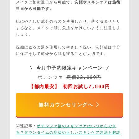
メイクは施術翌日から可能で、
洗顔やスキンケアは施術
当日から可能です。
肌にやさしい成分のものを使用したり、薄く済ませたり
するなど、メイクで肌に負担をかけないように注意しま
しょう。
洗顔はぬるま湯を使用してやさしく洗い、洗顔後は十分
に保湿をして乾燥から肌を守ることが大切です。
\ 今月中予約限定キャンペーン /
ポテンツァ 
定価22,000円
【都内最安】 初回お試し7,800円
無料カウンセリングへ
関連記事：
ポテンツァ後のスキンケアはいつからでき
る？ダウンタイムの症状や正しいスキンケア方法も解説